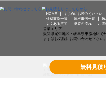
HOME
はじめにお読みください
外壁事例一覧
屋根事例一覧
防
よくある質問
塗装の流れ
お問
営業エリア
愛知県尾張地区・岐阜県東濃地区で
まずはお気軽にお問い合わせ下さい
無料見積
〒492-8074
愛知県稲沢市下津下町東4-53
営業時間： 8:00～17:00
定休日： 日曜日
TEL:0120-104-617
FAX: 0587-33-4718