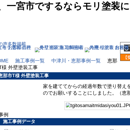
、一宮市でするならモリ塗装
OME
施工事例一覧
中津川・恵那事例一覧
恵那
T様 外壁塗装工事
恵那市T様 外壁塗装工事
家を建ててからの経過年数で塗り替え
のでお願いすることにしました。（恵
施工事例データ