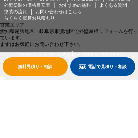
外壁塗装の価格目安表
おすすめの塗料
よくある質問
塗装の流れ
お問い合わせはこちら
らくらく概算お見積もり
営業エリア
愛知県尾張地区・岐阜県東濃地区で外壁屋根リフォームを行っ
ています。
まずはお気軽にお問い合わせ下さい。
Copyright © 2016 モリ塗装 All Rights Reserved.
無料見積り・相談
電話で見積り・相談
〒492-8074
愛知県稲沢市下津下町東4-53
営業時間： 8:00～17:00
定休日： 日曜日
TEL:0120-104-617
FAX: 0587-33-4718