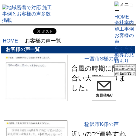
HOME
会社案内
施工事例
お客様の
HOME
お客様の声一覧
声
らくらく
お客様の声一覧
概算お見
一宮市S様の声
積もり
台風の時期に間に
合い大変助かりま
した。
稲沢市K様の声
近いので連絡すれ