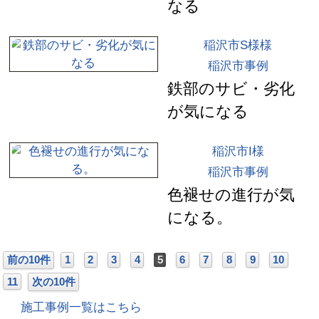
なる
稲沢市S様様
稲沢市事例
鉄部のサビ・劣化
が気になる
稲沢市I様
稲沢市事例
色褪せの進行が気
になる。
前の10件
1
2
3
4
5
6
7
8
9
10
11
次の10件
施工事例一覧はこちら