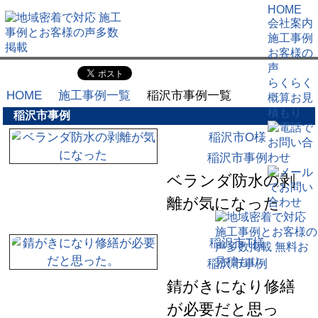
HOME
会社案内
施工事例
お客様の
声
らくらく
HOME
施工事例一覧
稲沢市事例一覧
概算お見
積もり
稲沢市事例
稲沢市O様
稲沢市事例
ベランダ防水の剥
離が気になった
稲沢市T様
稲沢市事例
錆がきになり修繕
が必要だと思っ