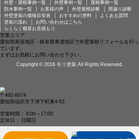
外壁・屋根事例一覧
外壁事例一覧
屋根事例一覧
防水事例一覧
お客様の声
外壁屋根診断
雨漏り診断
外壁塗装の価格目安表
おすすめの塗料
よくある質問
塗装の流れ
お問い合わせはこちら
らくらく概算お見積もり
営業エリア
愛知県尾張地区・岐阜県東濃地区で外壁屋根リフォームを行っ
ています。
まずはお気軽にお問い合わせ下さい。
Copyright © 2016 モリ塗装 All Rights Reserved.
〒492-8074
愛知県稲沢市下津下町東4-53
営業時間： 8:00～17:00
定休日： 日曜日
TEL:0120-104-617
FAX: 0587-33-4718